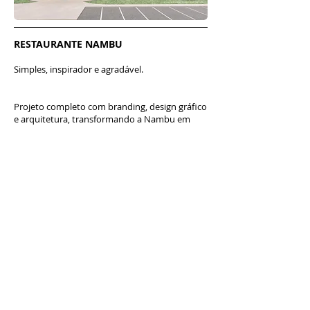
RESTAURANTE NAMBU
Simples, inspirador e agradável.
Projeto completo com branding, design gráfico
e arquitetura, transformando a Nambu em
uma marca única, criativa e cativante.
Arquitetura baseada em experiências e
sensações, com foco no conforto e
tranquilidade, priorizando a conexão com a
natureza. O lugar lembra uma linda varanda e
serve como um oásis no meio da cidade.
Para design gráfico e opções de design de
interiores, valorizamos a cultura e o
conhecimento brasileiros e revisamos as
tradições, assim como a culinária do chef.
Misturamos técnicas antigas com a atual,